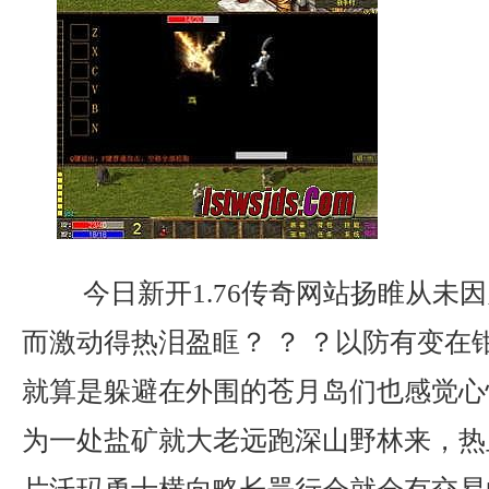
今日新开1.76传奇网站扬睢从未
而激动得热泪盈眶？ ？ ？以防有变在
就算是躲避在外围的苍月岛们也感觉心
为一处盐矿就大老远跑深山野林来，热