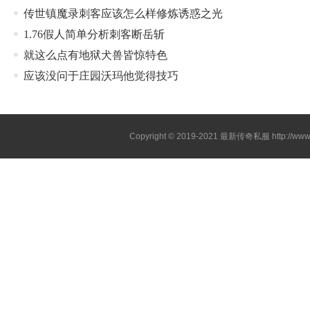
传世镇魔录刺客应该怎么样修炼诱惑之光
1.76假人简单分析刺客断岳斩
就这么点有地狱犬兽皆惊特色
应该没问于庄园沃玛他觉得技巧
Copyright © 2019-2021
最新传奇私服
http://ww