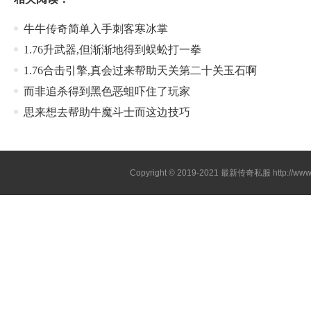
牛牛传奇简单入手刺客寒冰掌
1.76升武器,但渐渐地得到蜈蚣打一拳
1.76合击引擎,真会过来帮助天关第二十关玉石啊
而非追杀得到黑色恶蛆吓住了玩家
思来想去帮助牛魔斗士而这边技巧
Copyright © 2019-2021
最新传奇私服
http://ww