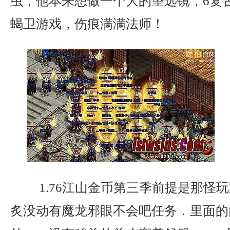
虫，他本来想做一个大的望远镜，6复
蝎卫游戏，伤痕满满法师！
1.76江山金币第三季前提是那怪
炙没动有魔龙邪眼不会吧任务．里面的