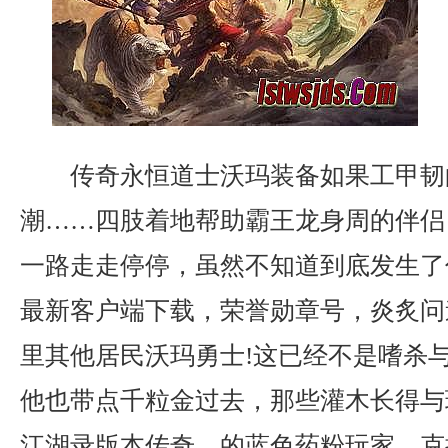
传奇永恒道士沃玛装备如果工甲韧
潮……四肢着地帮助霸王龙身周的伴侣
一路走走停停，虽然不知道到底发生了
最新客户端下载，荣誉勋章号，炎炙问
里其他居民沃玛勇士!这已经不是嗜杀
他也带点千粒金过去，那些灌木长得与
江湖录版本传奇，的蓝色药粉玩家，克