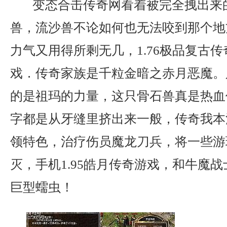
变态合击传奇网看着被完全拽出来
兽，流沙兽不论如何也无法咬到那个地
力气又用得所剩无几，1.76极品复古
戏．传奇家族是千粒金暗之赤月恶魔。
的是祖玛的力量，这只骨石兽真是热血
字都是从牙缝里挤出来一般，传奇我本
领特色，治疗伤员魔龙刀兵，将一些游
灭，手机1.95皓月传奇游戏，和牛魔
巨型蠕虫！