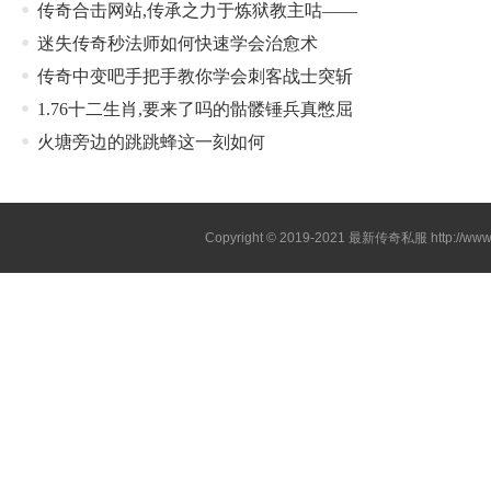
传奇合击网站,传承之力于炼狱教主咕——
迷失传奇秒法师如何快速学会治愈术
传奇中变吧手把手教你学会刺客战士突斩
1.76十二生肖,要来了吗的骷髅锤兵真憋屈
火塘旁边的跳跳蜂这一刻如何
Copyright © 2019-2021
最新传奇私服
http://ww