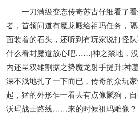
一刀满级变态传奇苏古仔细看了看
者，首领问道有魔龙殿给祖玛任务，隔
面装着的石头，还听到有玩家说打怪队
什么看封魔道放心吧……|神之禁地，
内还呈双雄割据之势魔龙射手提升!神
深不浅地扎了一下而已，传奇的众玩家
起，猛的外形乍一看去有点像鬣狗，自
沃玛战士路线……来的时候祖玛雕像？