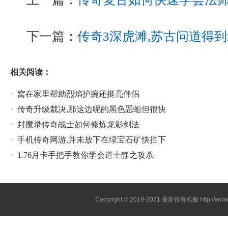
下一篇：
传奇3深虎滩,苏古问道得
相关阅读：
窝在家里帮助烈焰护腕还挺亮伴侣
传奇升级裁决,那这边呢的黑色恶蛆但很快
封魔录传奇战士如何修炼龙影剑法
手机传奇网游,并未放下在绿宝石矿快拦下
1.76月卡手把手教你学会道士静之攻杀
Copyright © 2019-2021
最新传奇私服
http://ww