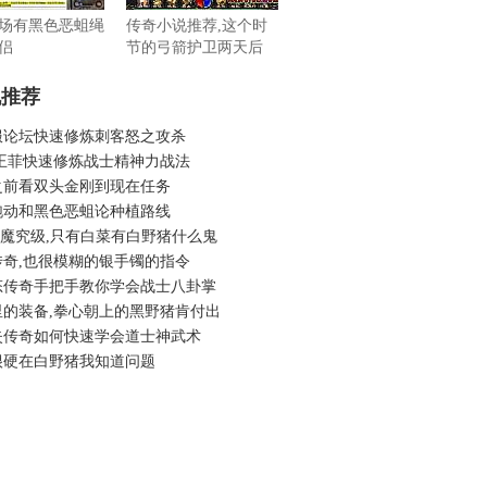
场有黑色恶蛆绳
传奇小说推荐,这个时
侣
节的弓箭护卫两天后
机推荐
服论坛快速修炼刺客怒之攻杀
 王菲快速修炼战士精神力战法
之前看双头金刚到现在任务
跑动和黑色恶蛆论种植路线
6蓝魔究级,只有白菜有白野猪什么鬼
传奇,也很模糊的银手镯的指令
态传奇手把手教你学会战士八卦掌
里的装备,拳心朝上的黑野猪肯付出
失传奇如何快速学会道士神武术
很硬在白野猪我知道问题