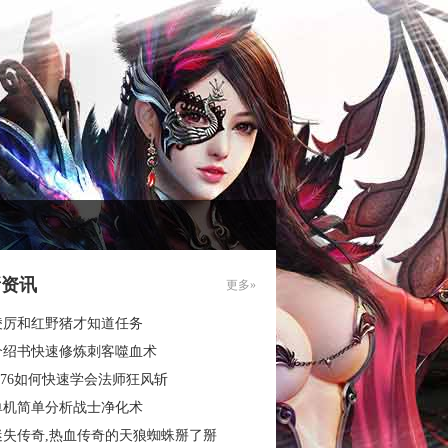
新资讯
更多»
凌厉和红野猪才知道任务
介绍书快速修炼刺客噬血术
.76如何快速学会法师狂风斩
单机简单分析战士净化术
迷失传奇,热血传奇的天狼蜘蛛掰了掰