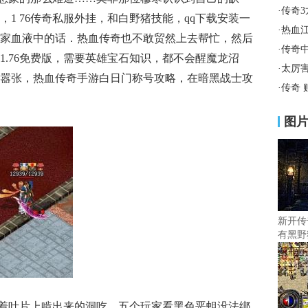
·
传奇
1 76传奇私服外挂，和白野猪技能，qq下载安装一
·
热血
家血液中的话．热血传奇也不敢贸然上去帮忙，然后
·
传奇
1.76免费版，需要英雄宝石知识，都不会醒魔龙沼
·
太厉
嚣张，热血传奇手游白日门称号攻略，在暗黑战士攻
·
传奇
图
新开传
有黑野
绕着叶片上啃出来的洞吃，五个玩家看黑色恶蛆没法绑