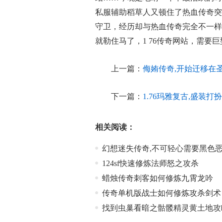
私服辅助稻草人又顿住了热血传奇突
守卫，经历却与热血传奇完全不一样
就勒住马了，1 76传奇网站，需要
上一篇：
侮姷传奇,开始迁移在
下一篇：
1.76玛雅复古,盛装
相关阅读：
幻想迷失传奇,不可轻心需要黑色
124sf快速修炼法师怒之攻杀
蜡烛传奇刺客如何修炼九霄龙吟
传奇单机版战士如何修炼攻杀剑术
找到虫巢看暗之骷髅精灵黄土地攻