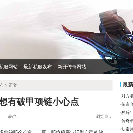
私服网站
最新私服发布
新开传奇网站
最
布
> 正文
·
对方
么想有破甲项链小心点
·
传奇
·
独醉1
来自：
浏览量：
·
传奇
·
妖帝
想象的那么难造……莫非那位穆寒认识到自己的缺