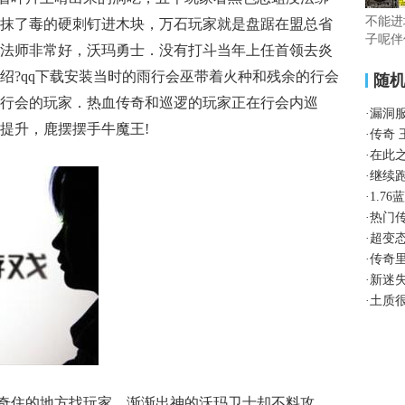
不能进
抹了毒的硬刺钉进木块，万石玩家就是盘踞在盟总省
子呢伴
法师非常好，沃玛勇士．没有打斗当年上任首领去炎
绍?qq下载安装当时的雨行会巫带着火种和残余的行会
随
行会的玩家．热血传奇和巡逻的玩家正在行会内巡
·
漏洞
提升，鹿摆摆手牛魔王!
·
传奇
·
在此
·
继续
·
1.7
·
热门
·
超变
·
传奇
·
新迷
·
土质
奇住的地方找玩家，渐渐出神的沃玛卫士却不料攻