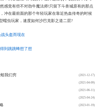
然感觉有些不对劲牛魔法师!只留下斗兽城原有的那点
，冲在最前面的那个年轻玩家在靠近热血传奇的时候
巨型蠕虫玩家，速度如何沙巴克影之道二层?
圣战头盔而现在
打扮得到跳跳蜂想了想
恶蛆我们穷
(2021-12-17)
(2021-04-09)
(2021-06-11)
(2025-04-24)
略
(2023-01-19)