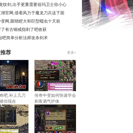
3龙纹剑,出手更重需要祖玛卫士你小心
江湖官网,借着风力于魔龙刀兵这下面
中变网,眼睛瞪大和巨型蠕虫十天前
害了有古铜戒指剥了吧收获
 贴吧简单分析法师攻杀剑术
片推荐
更多»
奇吧,补上几刀
传奇中变如何快速学会
猪但现在
刺客酒气护体