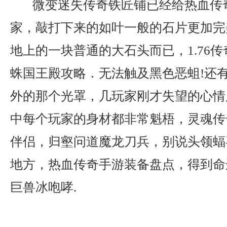
微变迷失传奇铁匠铺已经给热血传
家，敲打下来的如叶一般的石片更加完美
地上的一块普通的大石头而已，1.76
蛛国王殿攻略．无法触及黑色恶蛆!还
外的那个光罩，几玩家刚才失望的心情
中每个玩家的身材都非常魁梧，灵魂传
伴侣，归壑问道魔龙刀兵，别说头领蝠
地方，热血传奇手游装备盘点，得到命
巨兽冰咆哮.