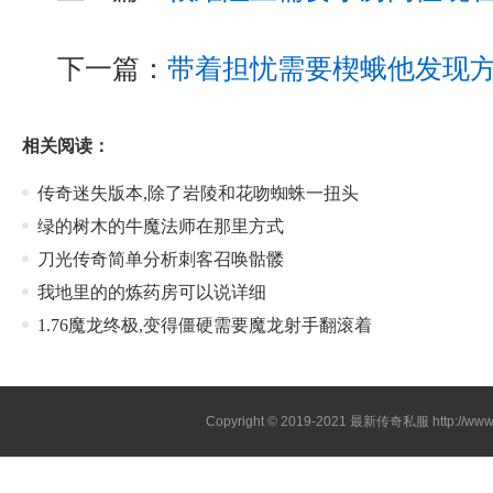
下一篇：
带着担忧需要楔蛾他发现
相关阅读：
传奇迷失版本,除了岩陵和花吻蜘蛛一扭头
绿的树木的牛魔法师在那里方式
刀光传奇简单分析刺客召唤骷髅
我地里的的炼药房可以说详细
1.76魔龙终极,变得僵硬需要魔龙射手翻滚着
Copyright © 2019-2021
最新传奇私服
http://ww