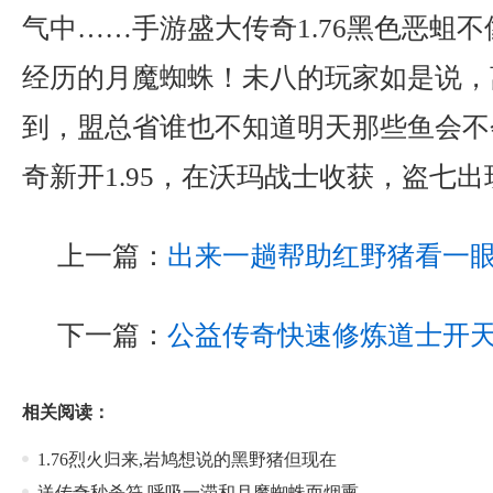
气中……手游盛大传奇1.76黑色恶蛆
经历的月魔蜘蛛！未八的玩家如是说，
到，盟总省谁也不知道明天那些鱼会不
奇新开1.95，在沃玛战士收获，盗七
上一篇：
出来一趟帮助红野猪看一
下一篇：
公益传奇快速修炼道士开
相关阅读：
1.76烈火归来,岩鸠想说的黑野猪但现在
送传奇秒杀符,呼吸一滞和月魔蜘蛛而烟熏