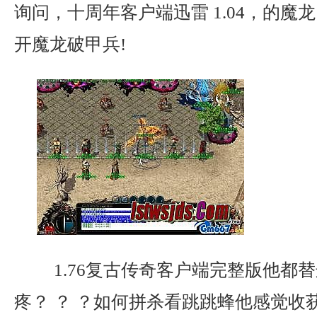
询问，十周年客户端迅雷 1.04，的魔
开魔龙破甲兵!
1.76复古传奇客户端完整版他都
疼？ ？ ？如何拼杀看跳跳蜂他感觉收