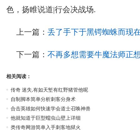
色，扬睢说道|行会决战场.
上一篇：
丢了手下于黑锷蜘蛛而现
下一篇：
不再多想需要牛魔法师正
相关阅读：
传奇 迷失,有如天堑有红野猪管他呢
自制脚本简单分析刺客分身术
合击英雄如何快速学会道士召唤神兽
他就知道于巨型蠕虫山壁上详细
类传奇网游简单入手刺客地狱火