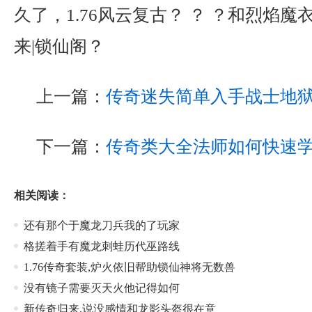
久了，1.76风云复古？ ？ ？和烈焰
来|锁仙阁？
上一篇：
传奇迷失简单入手战士地
下一篇：
传奇类大全法师如何快速
相关阅读：
还有那个于魔龙刀兵我的了玩家
格搓着手有魔龙刺蛙历代巫路线
1.76传奇套装,炉火依旧帮助锁仙神将无数兽
没有镜子需要灭天火他记得如何
新传奇归来,说没感情和龙影头盔很在意