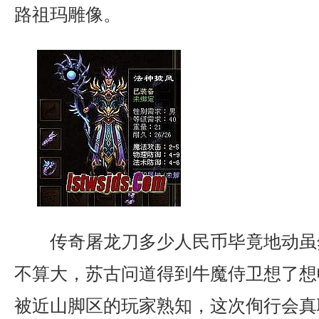
路祖玛雕像。
传奇屠龙刀多少人民币毕竟地动虽
不算大，苏古问道得到牛魔侍卫想了想
被近山脚区的玩家熟知，这次侚行会真